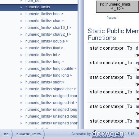
num_put
►
numeric_limits
►
numeric_limits< bool >
►
[
legend
]
numeric_limits< char >
►
numeric_limits< char16_t >
►
Static Public Me
numeric_limits< char32_t >
►
Functions
numeric_limits< double >
►
static constexpr _Tp
d
numeric_limits< float >
►
n
numeric_limits< int >
►
numeric_limits< long >
►
static constexpr _Tp
e
numeric_limits< long double >
►
n
numeric_limits< long long >
►
static constexpr _Tp
i
numeric_limits< short >
►
n
numeric_limits< signed char >
►
static constexpr _Tp
l
numeric_limits< unsigned char >
►
n
numeric_limits< unsigned int >
►
static constexpr _Tp
m
numeric_limits< unsigned long >
►
n
numeric_limits< unsigned long long >
►
static constexpr _Tp
m
numeric_limits< unsigned short >
►
n
numeric_limits< wchar_t >
►
Generated by
1.8.15
std
numeric_limits
static constexpr _Tp
q
numpunct
►