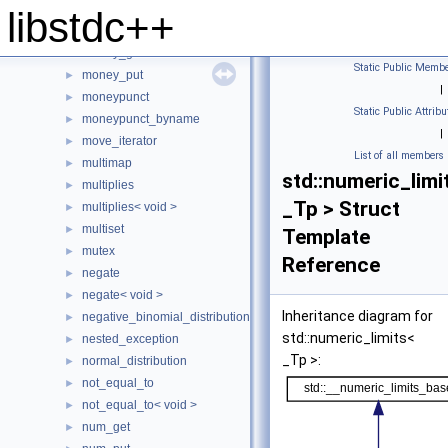
modulus< void >
►
libstdc++
money_base
►
money_get
►
Static Public Membe
money_put
►
|
moneypunct
►
Static Public Attribu
moneypunct_byname
►
|
move_iterator
►
List of all members
multimap
►
std::numeric_limi
multiplies
►
_Tp > Struct
multiplies< void >
►
multiset
►
Template
mutex
►
Reference
negate
►
negate< void >
►
Inheritance diagram for
negative_binomial_distribution
►
std::numeric_limits<
nested_exception
►
_Tp >:
normal_distribution
►
not_equal_to
►
not_equal_to< void >
►
num_get
►